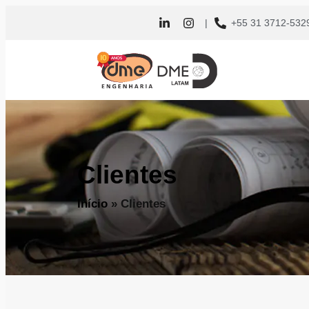
|
+55 31 3712-532
Clientes
Início
»
Clientes